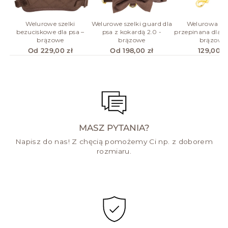
Welurowe szelki
Welurowe szelki guard dla
Welurowa s
bezuciskowe dla psa –
psa z kokardą 2.0 -
przepinana dla p
brązowe
brązowe
brązowa
Od 229,00 zł
Od 198,00 zł
129,00 z
MASZ PYTANIA?
Napisz do nas! Z chęcią pomożemy Ci np. z doborem
rozmiaru.