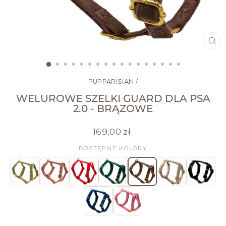
ZA
(ES
PUPPARISIAN
/
WELUROWE SZELKI GUARD DLA PSA
2.0 - BRĄZOWE
Cena
169,00 zł
regularna
DOSTĘPNE KOLORY